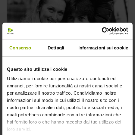
Consenso
Dettagli
Informazioni sui cookie
Questo sito utilizza i cookie
La situazione si complica quando sono i
figli
a
soffrire per la separazione. Anche i Roses avevano
Utilizziamo i cookie per personalizzare contenuti ed
due figli, ma già grandi e che si defilano di fronte
annunci, per fornire funzionalità ai nostri canali social e
alle follie dei genitori. In
Kramer contro Kramer
, la
per analizzare il nostro traffico. Condividiamo inoltre
guerra di questa coppia separata si svolge in
informazioni sul modo in cui utilizzi il nostro sito con i
tribunale, per la custodia del bambino. L’amore tra
nostri partner di analisi dati, pubblicità e social media, i
i Kramer (
Dustin Hoffman
e
Meryl Streep
) è finito
quali potrebbero combinarle con altre informazioni che
hai fornito loro o che hanno raccolto dal tuo utilizzo dei
e al suo posto sembra essere rimasta solo la
loro servizi.
rabbia.