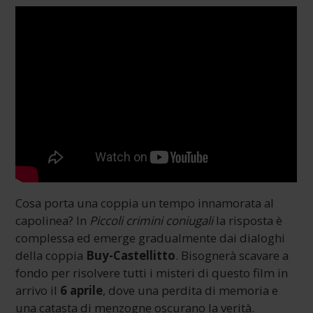
Cosa porta una coppia un tempo innamorata al
capolinea? In
Piccoli crimini coniugali
la risposta è
complessa ed emerge gradualmente dai dialoghi
della coppia
Buy-Castellitto
. Bisognerà scavare a
fondo per risolvere tutti i misteri di questo film in
arrivo il
6 aprile
, dove una perdita di memoria e
una catasta di menzogne oscurano la verità.