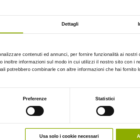
L’offerta Home Video di Koch
altro importante brand, un
Dettagli
LEGGI DI PIÙ
nalizzare contenuti ed annunci, per fornire funzionalità ai nostri 
 inoltre informazioni sul modo in cui utilizzi il nostro sito con i no
uali potrebbero combinarle con altre informazioni che hai fornito 
Preferenze
Statistici
Koch Media ti augura 
minute
Usa solo i cookie necessari
A
Ancora in cerca degli ultimi