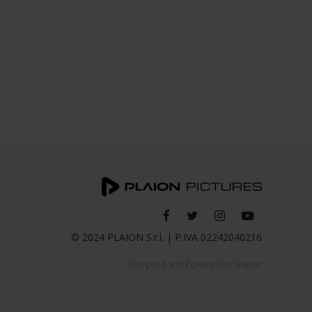
© 2024 PLAION S.r.l. | P.IVA 02242040216
Designed and Powered by
Napier