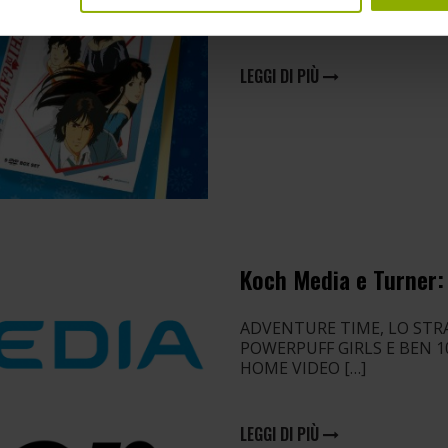
ancora trovato lo spunto g
LEGGI DI PIÙ
Koch Media e Turner:
ADVENTURE TIME, LO ST
POWERPUFF GIRLS E BEN 10
HOME VIDEO […]
LEGGI DI PIÙ