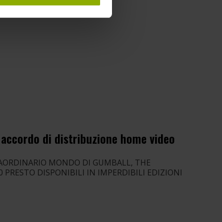
iusto, pensiamo […]
 accordo di distribuzione home video
RAORDINARIO MONDO DI GUMBALL, THE
 PRESTO DISPONIBILI IN IMPERDIBILI EDIZIONI