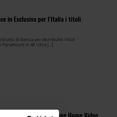
 in Esclusiva per l’Italia i titoli
ratto di licenza per distribuire i titoli
 di Paramount in 4K Ultra […]
e BING per la sua Divisione Home Video