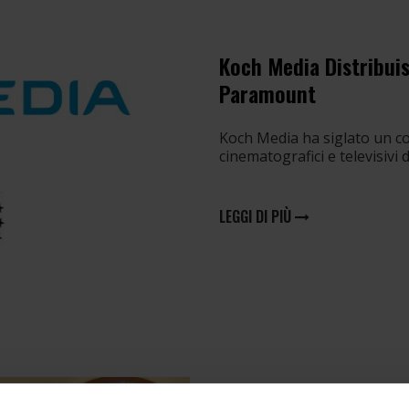
Koch Media Distribuisce
Paramount
Koch Media ha siglato un cont
cinematografici e televisivi
LEGGI DI PIÙ
Koch Media Acquisisc