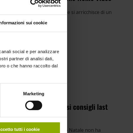
 Media dedicata all’animazione si arricchisce di un
 vero e proprio fenomeno […]
Informazioni sui cookie
canali social e per analizzare
stri partner di analisi dati,
loro o che hanno raccolto dal
Marketing
buon Natale con preziosi consigli last
ccetto tutti i cookie
 regali di Natale? Per chi questo Natale non ha