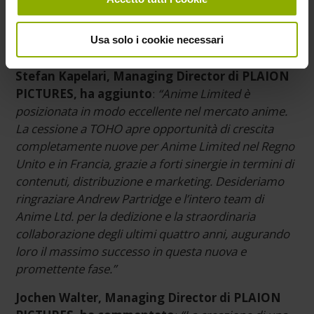
lavorare insieme ai nostri nuovi team e partner per
portare contenuti straordinari ai fan nel Regno
Usa solo i cookie necessari
Unito, in Francia e in tutta Europa.”
Stefan Kapelari, Managing Director di PLAION
PICTURES, ha aggiunto
:
“Anime Limited è
posizionata in modo eccellente nel mercato anime.
La cessione a TOHO apre opportunità di crescita
completamente nuove per Anime Limited nel Regno
Unito e in Francia, grazie a forti sinergie in termini di
contenuti, distribuzione e marketing. Desideriamo
ringraziare Andrew Partridge e l’intero team di
Anime Ltd. per la dedizione e la straordinaria
collaborazione degli ultimi quattro anni, augurando
loro il massimo successo in questa nuova e
promettente fase.”
Jochen Walter, Managing Director di PLAION