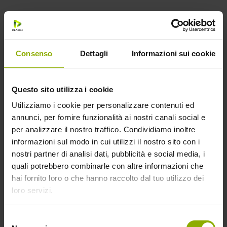
Consenso
Dettagli
Informazioni sui cookie
Questo sito utilizza i cookie
Utilizziamo i cookie per personalizzare contenuti ed
annunci, per fornire funzionalità ai nostri canali social e
per analizzare il nostro traffico. Condividiamo inoltre
informazioni sul modo in cui utilizzi il nostro sito con i
nostri partner di analisi dati, pubblicità e social media, i
L’espressione
non è tutto oro ciò che luccica
si
quali potrebbero combinarle con altre informazioni che
adatta perfettamente a Gran Tesoro, e presto anche
hai fornito loro o che hanno raccolto dal tuo utilizzo dei
la Ciurma di Cappello di Paglia ne prenderà
loro servizi.
coscienza.
Selezione
I segreti di Gran Tesoro