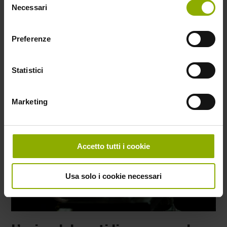
Necessari
del
fratellanza”.
consenso
A Daniele Vicari Capovilla riconosce il merito di
Preferenze
essere “il più politico dei registi italiani in questo
momento”.
Statistici
Marketing
Accetto tutti i cookie
Usa solo i cookie necessari