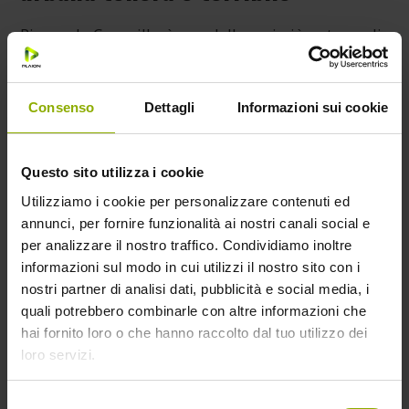
Pierpaolo Capovilla è una delle voci più autorevoli
e profonde della scena musicale indie italiana.
Bassista, cantante e frontman de Il Teatro degli
Orrori e dei One Dimensional Man, Capovilla è da
Consenso
Dettagli
Informazioni sui cookie
sempre attento alle dinamiche politico-sociali del
Paese.
Questo sito utilizza i cookie
L’artista vede
Sole, Cuore, Amore
come:
Utilizziamo i cookie per personalizzare contenuti ed
“una poesia urbana, una tenera e terribile narrazione
annunci, per fornire funzionalità ai nostri canali social e
per analizzare il nostro traffico. Condividiamo inoltre
di quale purgatorio possa diventare la vita delle
informazioni sul modo in cui utilizzi il nostro sito con i
donne in un’Italia indifferente e individualista,
nostri partner di analisi dati, pubblicità e social media, i
misogina e prevaricatrice come mai prima d’ora. […]
quali potrebbero combinarle con altre informazioni che
In “Sole Cuore Amore” la cultura del lavoro e della
hai fornito loro o che hanno raccolto dal tuo utilizzo dei
legalità viene narrata nel suo irrimediabile tramonto
loro servizi.
individualistico: l’orizzonte della contemporaneità è
mutato, e in questo orizzonte sembra non esserci
Selezione
più spazio per la solidarietà, la reciprocità, la