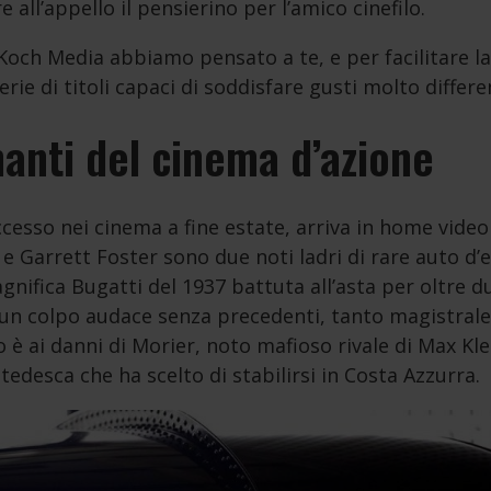
all’appello il pensierino per l’amico cinefilo.
Koch Media abbiamo pensato a te, e per facilitare la 
e di titoli capaci di soddisfare gusti molto differen
manti del cinema d’azione
cesso nei cinema a fine estate, arriva in home video 
 e Garrett Foster sono due noti ladri di rare auto d’
nifica Bugatti del 1937 battuta all’asta per oltre du
o un colpo audace senza precedenti, tanto magistral
po è ai danni di Morier, noto mafioso rivale di Max Kl
tedesca che ha scelto di stabilirsi in Costa Azzurra.