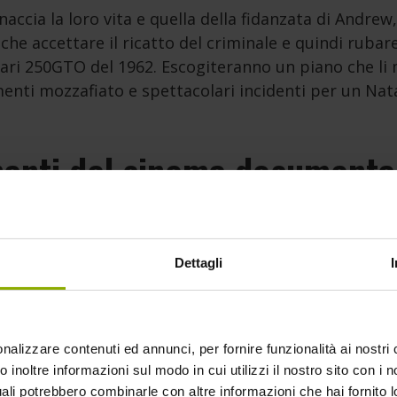
ccia la loro vita e quella della fidanzata di Andrew,
che accettare il ricatto del criminale e quindi rubar
ari 250GTO del 1962. Escogiteranno un piano che li
enti mozzafiato e spettacolari incidenti per un Nata
manti del cinema documenta
edia propone una serie di documentari esclusivi ded
 del cinema:
Back in Time
,
For the love of Spock
e
Io 
Dettagli
nta la genesi di una delle trilogie cinematografiche
Attraverso le testimonianze inedite dei protagonisti e
 ci porta alla scoperta delle curiosità più appetitose 
nalizzare contenuti ed annunci, per fornire funzionalità ai nostri 
s.
 inoltre informazioni sul modo in cui utilizzi il nostro sito con i no
uali potrebbero combinarle con altre informazioni che hai fornito 