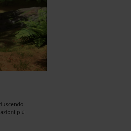
 riuscendo
uazioni più