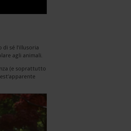
i sé l’illusoria
olare agli animali.
enza (e soprattutto
uest’apparente