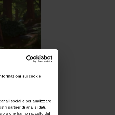
Informazioni sui cookie
ntarsi con una
n la parte più
nite sfumature,
canali social e per analizzare
stri partner di analisi dati,
loro o che hanno raccolto dal