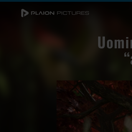
Uomin
“