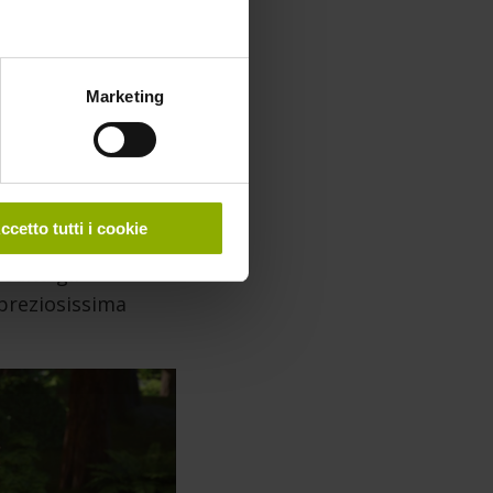
Marketing
oli (né troppo
 alla ricerca del
i del leggendario
ccetto tutti i cookie
erà a sviluppare i
edita gli
 preziosissima