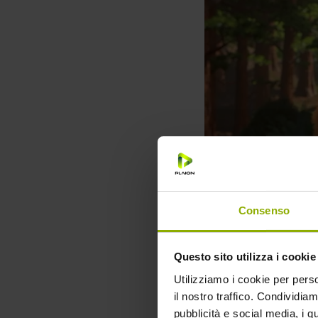
Consenso
Persino Adam, il 
realtà a lui estra
Questo sito utilizza i cookie
importante di sé, 
Utilizziamo i cookie per perso
ricco di sorprese e
il nostro traffico. Condividiamo
pubblicità e social media, i q