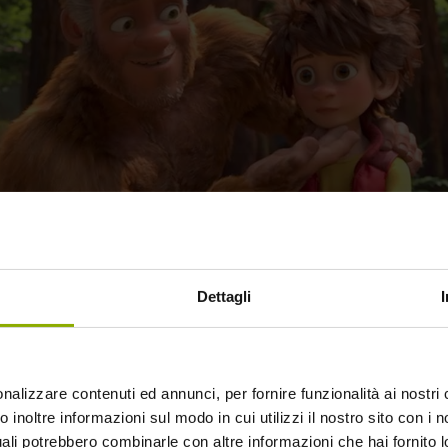
Dettagli
giovane protagonista di
Bigfoot Junior
, dovrà confro
nea che lo porterà non solo ad entrare in contatto co
ma anche con un regno – quello animale – dalle infi
nalizzare contenuti ed annunci, per fornire funzionalità ai nostri 
 possibilità inaspettate.
 inoltre informazioni sul modo in cui utilizzi il nostro sito con i no
uali potrebbero combinarle con altre informazioni che hai fornito 