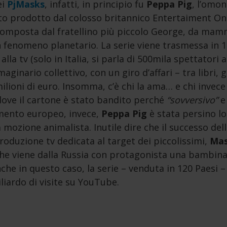
ei
PjMasks
, infatti, in principio fu
Peppa Pig
, l’omo
o prodotto dal colosso britannico Entertaiment One
 composta dal fratellino più piccolo George, da ma
 fenomeno planetario. La serie viene trasmessa in 18
alla tv (solo in Italia, si parla di 500mila spettatori 
maginario collettivo, con un giro d’affari – tra libri, 
milioni di euro. Insomma, c’è chi la ama… e chi invece
dove il cartone è stato bandito perché
“sovversivo”
e
amento europeo, invece,
Peppa Pig
è stata persino l
 mozione animalista. Inutile dire che il successo del
produzione tv dedicata al target dei piccolissimi,
Mas
e viene dalla Russia con protagonista una bambina b
he in questo caso, la serie – venduta in 120 Paesi – 
liardo di visite su YouTube.