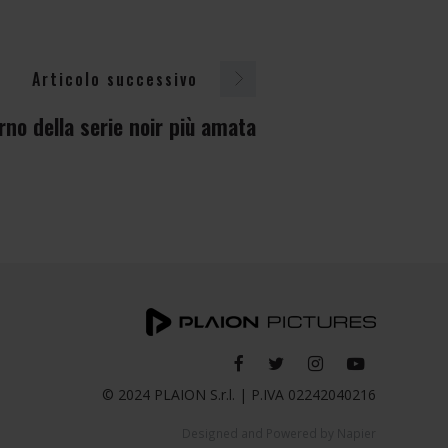
Articolo successivo
orno della serie noir più amata
© 2024 PLAION S.r.l. | P.IVA 02242040216
Designed and Powered by
Napier