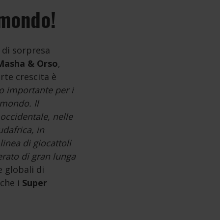
 mondo!
o di sorpresa
Masha & Orso
,
rte crescita è
o importante per i
 mondo. Il
occidentale, nelle
udafrica, in
inea di giocattoli
erato di gran lunga
e globali di
 che i
Super