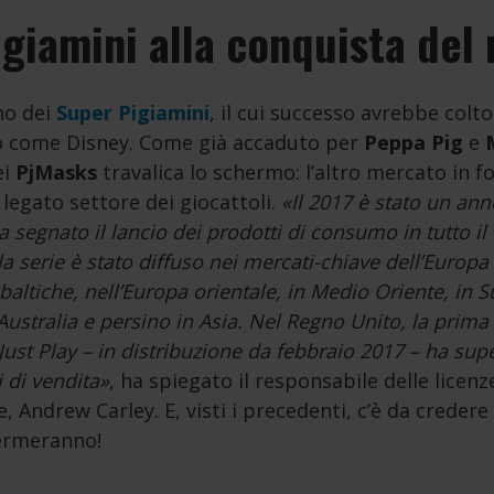
igiamini alla conquista del
no dei
Super Pigiamini
, il cui successo avrebbe colt
o come Disney. Come già accaduto per
Peppa Pig
e
ei
PjMasks
travalica lo schermo: l’altro mercato in fo
legato settore dei giocattoli.
«Il 2017 è stato un ann
a segnato il lancio dei prodotti di consumo in tutto il
 serie è stato diffuso nei mercati-chiave dell’Europa 
baltiche, nell’Europa orientale, in Medio Oriente, in S
Australia e persino in Asia. Nel Regno Unito, la prima l
Just Play – in distribuzione da febbraio 2017 – ha sup
i di vendita»
, ha spiegato il responsabile delle licenz
 Andrew Carley. E, visti i precedenti, c’è da credere
ermeranno!