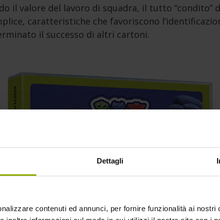
do il valore del lavoro di squadra, il tutto “condito”
ice, caratteristiche che favoriscono l’identificazion
rminato il successo di altri cartoni.
Dettagli
nalizzare contenuti ed annunci, per fornire funzionalità ai nostri 