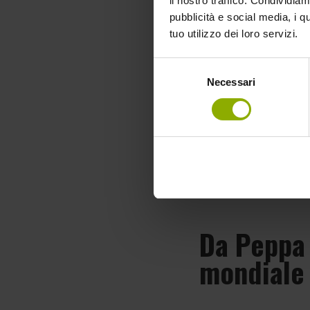
il nostro traffico. Condividiamo
pubblicità e social media, i q
tuo utilizzo dei loro servizi.
Selezione
Necessari
del
consenso
Da Peppa 
mondiale