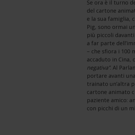
Se ora è il turno d
del cartone animat
e la sua famiglia,
Pig, sono ormai un
più piccoli davanti 
a far parte dell’im
– che sfiora i 100 
accaduto in Cina, 
negativa”
. Al Parl
portare avanti una
trainato un’altra 
cartone animato ch
paziente amico: anc
con picchi di un mi