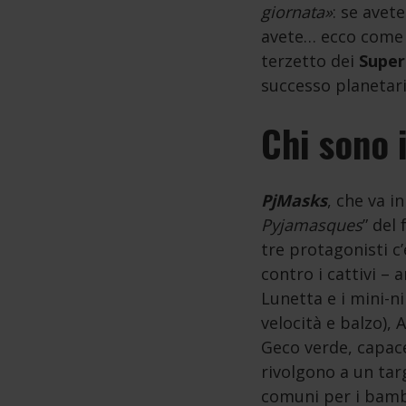
giornata»
: se avete
avete… ecco come 
terzetto dei
Super
successo planetar
Chi sono 
PjMasks
, che va i
Pyjamasques
” del
tre protagonisti c
contro i cattivi –
Lunetta e i mini-ni
velocità e balzo),
Geco verde, capace
rivolgono a un tar
comuni per i bambi