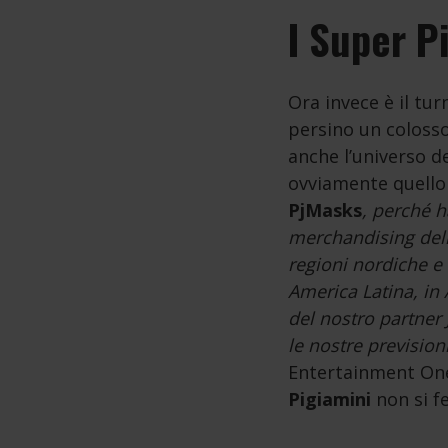
I Super P
Ora invece è il tur
persino un coloss
anche l’universo d
ovviamente quello 
PjMasks
, perché h
merchandising della
regioni nordiche e 
America Latina, in 
del nostro partner 
le nostre prevision
Entertainment One,
Pigiamini
non si f