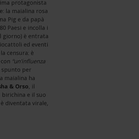
nima protagonista
: la maialina rosa
mma Pig e da papà
0 Paesi e incolla i
al giorno) è entrata
giocattoli ed eventi
 la censura: è
 con
“un’influenza
o spunto per
la maialina ha
ha & Orso
, il
irichina e il suo
è diventata virale,