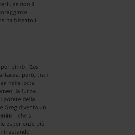
erli, se non li
 coraggioso
e ha bissato il
ri per bimbi
“Les
rtacea, però, tra i
eg nella lotta
omeo, la furba
l potere della
 e Greg diventa un
amini
– che si
 le esperienze più
ontrastando i