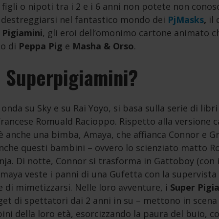
 figli o nipoti tra i 2 e i 6 anni non potete non conosc
destreggiarsi nel fantastico mondo dei
PjMasks
,
il
 Pigiamini
, gli eroi dell’omonimo cartone animato ch
io di
Peppa Pig
e
Masha & Orso
.
i Superpigiamini?
n onda su Sky e su Rai Yoyo, si basa sulla serie di lib
 francese Romuald Racioppo. Rispetto alla versione ca
’è anche una bimba, Amaya, che affianca Connor e Gr
 anche questi bambini – ovvero lo scienziato matto R
nja. Di notte, Connor si trasforma in Gattoboy (con i
 Amaya veste i panni di una Gufetta con la supervista
 di mimetizzarsi. Nelle loro avventure, i
Super Pigi
get di spettatori dai 2 anni in su – mettono in scena
ni della loro età, esorcizzando la paura del buio, c