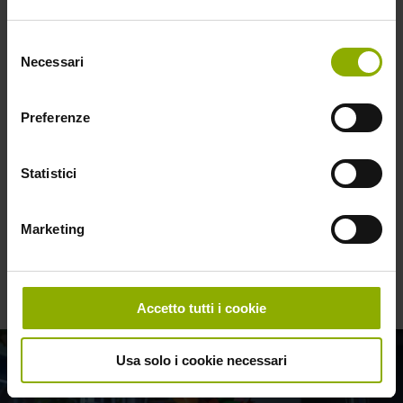
Classificazione
Film
Selezione
Formato
Digital download, DVD
Necessari
del
consenso
Acquista su
Preferenze
Statistici
Marketing
Accetto tutti i cookie
Usa solo i cookie necessari