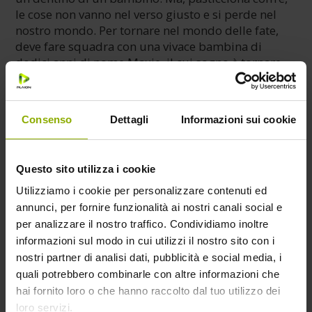
le cose non vanno nel verso giusto e si perde nel
nostro mondo. Per tornare nel mondo delle fate,
deve fare squadra con una vivace bambina di
dodici anni di nome Maxie, il cui sogno è tornare
nella casa di campagna della nonna. Insieme
partono per una magica avventura che mostrerà ad
entrambe che, con un vero amico, tutto è possibile.
Consenso
Dettagli
Informazioni sui cookie
Un film in grado di divertire e commuovere che
porta lo spettatore a riflettere su tematiche
importanti, dai delicati e complessi equilibri delle
Questo sito utilizza i cookie
famiglie contemporanee alla salvaguardia del
Utilizziamo i cookie per personalizzare contenuti ed
pianeta e tutela dell’ambiente, sino ad un viaggio
annunci, per fornire funzionalità ai nostri canali social e
introspettivo verso una piena e autentica
per analizzare il nostro traffico. Condividiamo inoltre
realizzazione personale.
informazioni sul modo in cui utilizzi il nostro sito con i
nostri partner di analisi dati, pubblicità e social media, i
Regia
Caroline Origer
quali potrebbero combinarle con altre informazioni che
hai fornito loro o che hanno raccolto dal tuo utilizzo dei
Genere
Animazione
loro servizi.