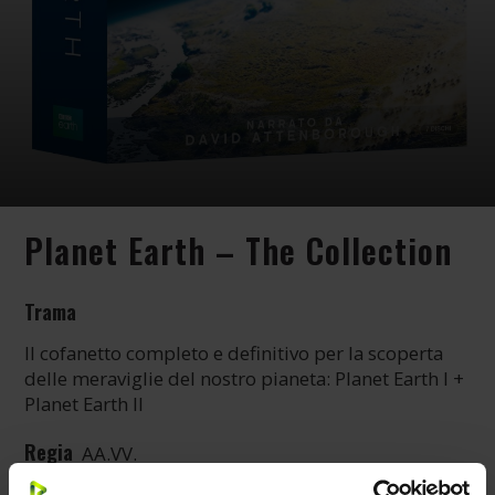
Planet Earth – The Collection
Trama
Il cofanetto completo e definitivo per la scoperta
delle meraviglie del nostro pianeta: Planet Earth I +
Planet Earth II
Regia
AA.VV.