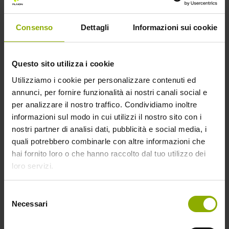
Genere
Naturalistico
Classificazione
Documentario
Consenso
Dettagli
Informazioni sui cookie
Formato
Blu-ray, DVD
Questo sito utilizza i cookie
Dati tecnici
Utilizziamo i cookie per personalizzare contenuti ed
annunci, per fornire funzionalità ai nostri canali social e
Edizione 6 Blu-Ray
per analizzare il nostro traffico. Condividiamo inoltre
Edizione 7 DVD
informazioni sul modo in cui utilizzi il nostro sito con i
nostri partner di analisi dati, pubblicità e social media, i
Acquista su
quali potrebbero combinarle con altre informazioni che
hai fornito loro o che hanno raccolto dal tuo utilizzo dei
loro servizi.
Selezione
Necessari
del
consenso