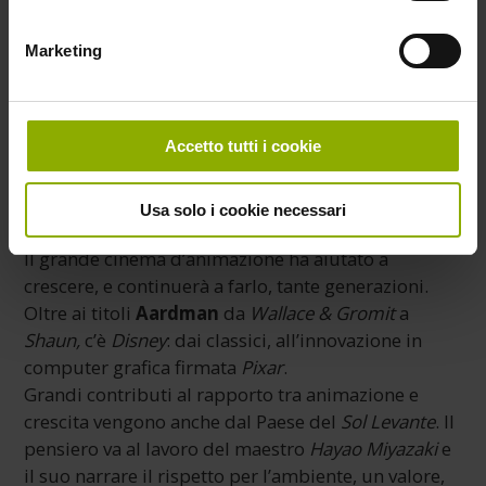
Marketing
Accetto tutti i cookie
Usa solo i cookie necessari
Il grande cinema d’animazione ha aiutato a
crescere, e continuerà a farlo, tante generazioni.
Oltre ai titoli
Aardman
da
Wallace & Gromit
a
Shaun,
c’è
Disney
: dai classici, all’innovazione in
computer grafica firmata
Pixar
.
Grandi contributi al rapporto tra animazione e
crescita vengono anche dal Paese del
Sol Levante
. Il
pensiero va al lavoro del maestro
Hayao Miyazaki
e
il suo narrare il rispetto per l’ambiente, un valore,