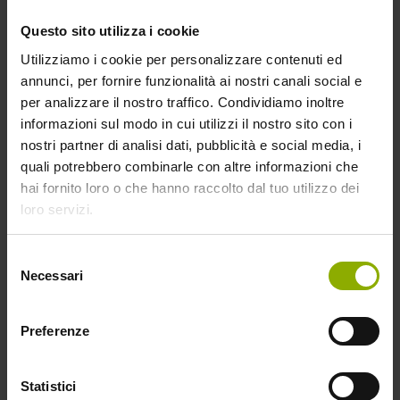
con
LU-LA
, un’aliena vivace e spaesata che si è
persa tra le stelle.
Shaun, Vita da Pecora:
Questo sito utilizza i cookie
Farmageddon – Il Film
è anche un inno
Utilizziamo i cookie per personalizzare contenuti ed
all’avventura, all’esplorazione e i genitori
annunci, per fornire funzionalità ai nostri canali social e
ritroveranno dei richiami al valore della
per analizzare il nostro traffico. Condividiamo inoltre
responsabilità. Shaun infatti questa volta avrà un
informazioni sul modo in cui utilizzi il nostro sito con i
compito importante: riportare a casa una nuova
nostri partner di analisi dati, pubblicità e social media, i
amica,
LU-LA
appunto.
quali potrebbero combinarle con altre informazioni che
hai fornito loro o che hanno raccolto dal tuo utilizzo dei
Ecco cosa pensa
Peter Lord
, cofondatore degli
loro servizi.
Aardman Studios
, a proposito del protagonista:
”
Shaun è profondamente buono. Questo non
Selezione
significa che non sia birichino, o che non combini
Necessari
del
guai, lui è comunque buono e perbene. Credo che
consenso
fondamentalmente questo aiuti i nostri film ad avere
Preferenze
una morale.
”
Statistici