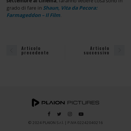
settembre al cinema
, faranno vedere cosa sono in
grado di fare in
Shaun, Vita da Pecora:
Farmageddon – Il Film
.
Articolo
Articolo
precedente
successivo
© 2024 PLAION S.r.l. | P.IVA 02242040216